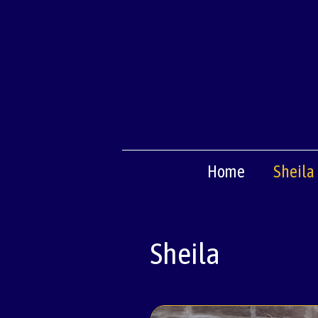
Ga
naar
de
inhoud
Home
Sheila
Sheila