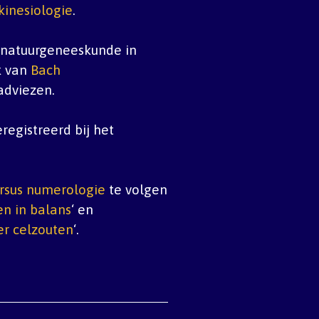
kinesiologie
.
r natuurgeneeskunde in
k van
Bach
adviezen.
registreerd bij het
rsus numerologie
te volgen
n in balans
‘ en
er celzouten
‘.